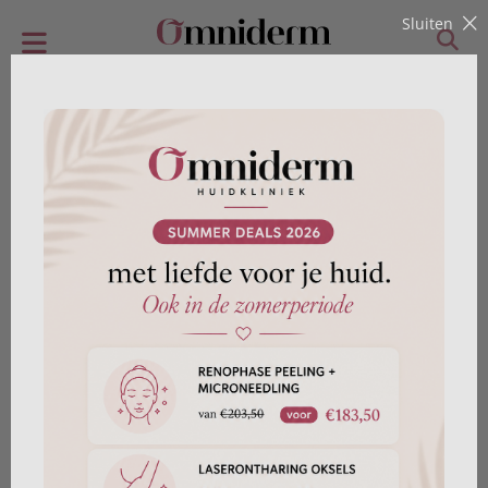
Sluiten
Vaatlaser behandeling
Zichtbare bloedvaatjes in het gezicht of op het
lichaam kunnen effectief worden verwijderd met
een vaatlaser behandeling.
Bij Omniderm huidkliniek maken we gebruik van IPL- en
lasertherapie. We richten ons op het behandelen van
bloedvaten in het gezicht, zoals bijvoorbeeld bij
rosacea en couperose. Op het lichaam kunnen we te
maken krijgen met aandoeningen zoals beenvaten en
bloedblaasjes. Op de benen bieden we oplossingen
voor het verwijderen van oppervlakkige bloedvaten.