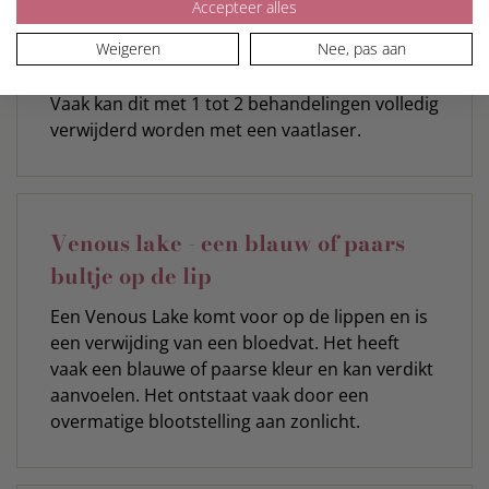
Accepteer alles
van een bloedvaatje. Het wordt gekenmerkt
Weigeren
Nee, pas aan
door een enkel rood of paars speldenknopje
dat eruit ziet als een spinnetje met pootjes.
Vaak kan dit met 1 tot 2 behandelingen volledig
verwijderd worden met een vaatlaser.
Venous lake - een blauw of paars
bultje op de lip
Een Venous Lake komt voor op de lippen en is
een verwijding van een bloedvat. Het heeft
vaak een blauwe of paarse kleur en kan verdikt
aanvoelen. Het ontstaat vaak door een
overmatige blootstelling aan zonlicht.