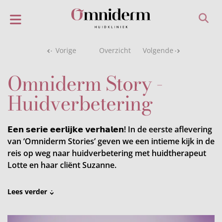
Vorige
Overzicht
Volgende
Omniderm Story -
Huidverbetering
𝗘𝗲𝗻 𝘀𝗲𝗿𝗶𝗲 𝗲𝗲𝗿𝗹𝗶𝗷𝗸𝗲 𝘃𝗲𝗿𝗵𝗮𝗹𝗲𝗻! In de eerste aflevering
van ‘Omniderm Stories’ geven we een intieme kijk in de
reis op weg naar huidverbetering met huidtherapeut
Lotte en haar cliënt Suzanne.
Lees verder