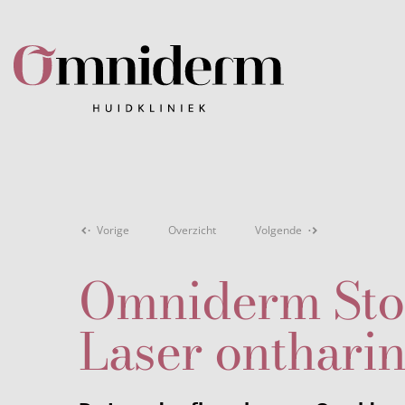
Vorige
Overzicht
Volgende
Omniderm Sto
Laser onthari