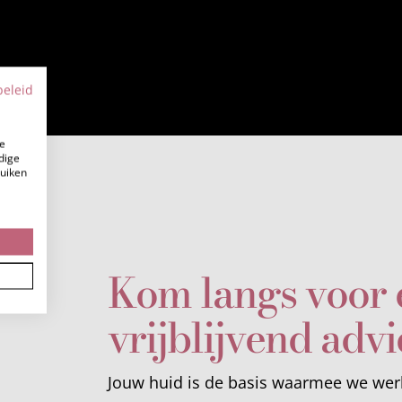
beleid
e
dige
ruiken
Kom langs voor 
vrijblijvend advi
Jouw huid is de basis waarmee we we