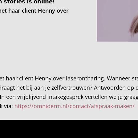
𝘁𝗼𝗿𝗶𝗲𝘀 𝗶𝘀 𝗼𝗻𝗹𝗶𝗻𝗲!
et haar cliënt Henny over
 haar cliënt Henny over laserontharing. Wanneer star
raagt het bij aan je zelfvertrouwen? Antwoorden op d
In een vrijblijvend intakegesprek vertellen we je gra
k via:
https://omniderm.nl/contact/afspraak-maken/