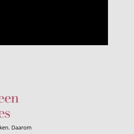
een
es
rken. Daarom