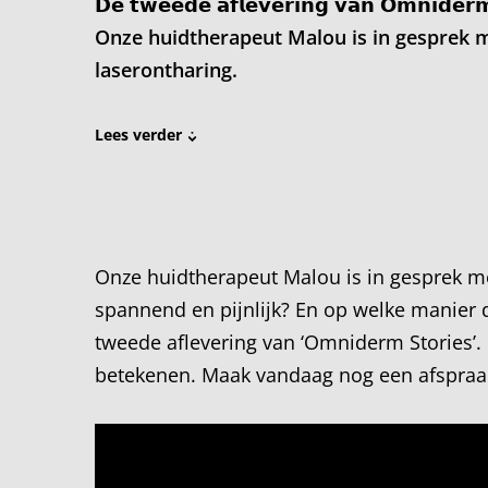
𝗗𝗲 𝘁𝘄𝗲𝗲𝗱𝗲 𝗮𝗳𝗹𝗲𝘃𝗲𝗿𝗶𝗻𝗴 𝘃𝗮𝗻 𝗢𝗺𝗻𝗶𝗱𝗲𝗿𝗺 
Onze huidtherapeut Malou is in gesprek m
laserontharing.
Lees verder
Onze huidtherapeut Malou is in gesprek met
spannend en pijnlijk? En op welke manier d
tweede aflevering van ‘Omniderm Stories’. 
betekenen. Maak vandaag nog een afspraa